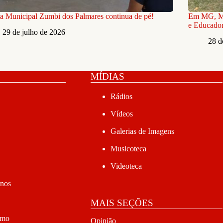
a Municipal Zumbi dos Palmares continua de pé!
Em MG, MS
e Educador
29 de julho de 2026
28 d
MÍDIAS
Rádios
Vídeos
Galerias de Imagens
Musicoteca
Videoteca
anos
MAIS SEÇÕES
smo
Opinião