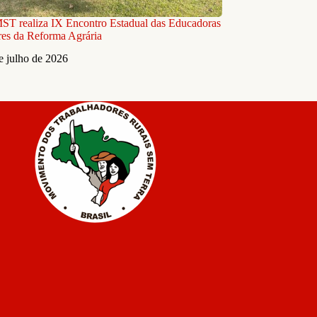
T realiza IX Encontro Estadual das Educadoras
es da Reforma Agrária
e julho de 2026