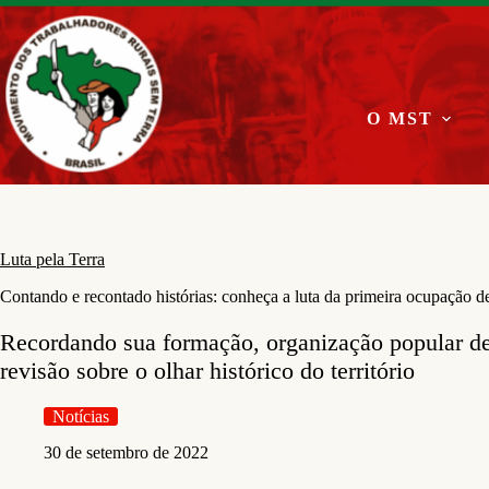
Pular
para
o
conteúdo
O MST
Luta pela Terra
Contando e recontado histórias: conheça a luta da primeira ocupação d
Recordando sua formação, organização popular d
revisão sobre o olhar histórico do território
Notícias
30 de setembro de 2022