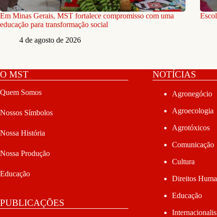
Em Minas Gerais, MST fortalece compromisso com uma
Escol
educação para transformação social
4 de agosto de 2026
O MST
NOTÍCIAS
Quem Somos
Agronegócio
Agroecologia
Nossos Símbolos
Agrotóxicos
Nossa História
Comunicação
Nossa Produção
Cultura
Educação
Direitos Hum
Educação
PUBLICAÇÕES
Internacionali