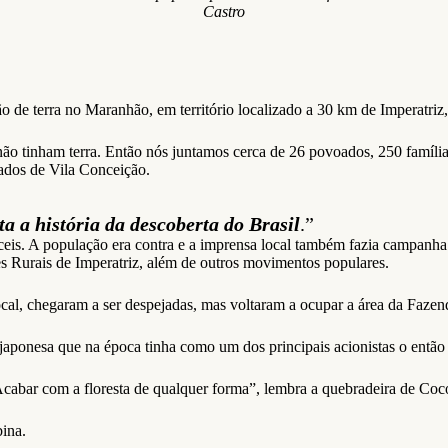
Castro
 de terra no Maranhão, em território localizado a 30 km de Imperatriz
não tinham terra. Então nós juntamos cerca de 26 povoados, 250 famílias
tados de Vila Conceição.
ta a história da descoberta do Brasil
.”
fíceis. A população era contra e a imprensa local também fazia campan
s Rurais de Imperatriz, além de outros movimentos populares.
cal, chegaram a ser despejadas, mas voltaram a ocupar a área da Fazend
japonesa que na época tinha como um dos principais acionistas o então
 Acabar com a floresta de qualquer forma”, lembra a quebradeira de Co
bina.