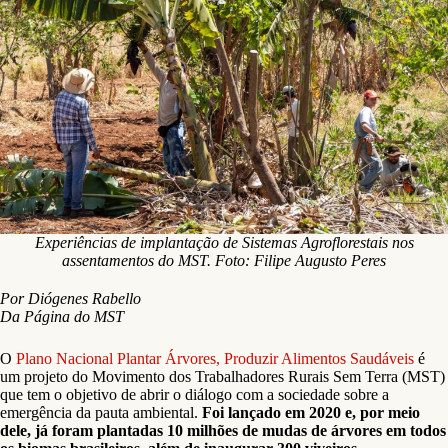
Experiências de implantação de Sistemas Agroflorestais nos
assentamentos do MST. Foto: Filipe Augusto Peres
Por Diógenes Rabello
Da Página do MST
O
Plano Nacional Plantar Árvores, Produzir Alimentos Saudáveis
é
um projeto do Movimento dos Trabalhadores Rurais Sem Terra (MST)
que tem o objetivo de abrir o diálogo com a sociedade sobre a
emergência da pauta ambiental.
Foi lançado em 2020 e, por meio
dele, já foram plantadas 10 milhões de mudas de árvores em todos