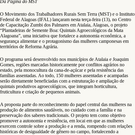
Da Página do MST
O Movimento dos Trabalhadores Rurais Sem Terra (MST) e o Instituto
Federal de Alagoas (IFAL) lançaram nesta terça-feira (13), no Centro
de Capacitação Zumbi dos Palmares em Atalaia, Alagoas, o projeto
“Plantadeiras de Semente Boa: Quintais Agroecológicos da Mata
Alagoana”, uma iniciativa que fortalece a autonomia econômica, a
segurança alimentar e o protagonismo das mulheres camponesas em
territórios de Reforma Agrária.
O programa será desenvolvido nos municípios de Atalaia e Joaquim
Gomes, regiões marcadas historicamente por conflitos agrários no
estado, pela monocultura da cana-de-açúcar e pela resistência das
famílias assentadas. Ao todo, 150 mulheres assentadas e acampadas
serão diretamente beneficiadas com a estruturação e ampliação de
quintais produtivos agroecológicos, que integram horticultura,
fruticultura e criação de pequenos animais.
A proposta parte do reconhecimento do papel central das mulheres na
produção de alimentos saudáveis, no cuidado com a família e na
preservação dos saberes tradicionais. O projeto tem como objetivo
promover a autonomia e resistência, em locai em que as mulheres
exercem controle sobre a produção e a renda, rompendo com relações
históricas de desigualdade de gênero no campo, fortalecendo a