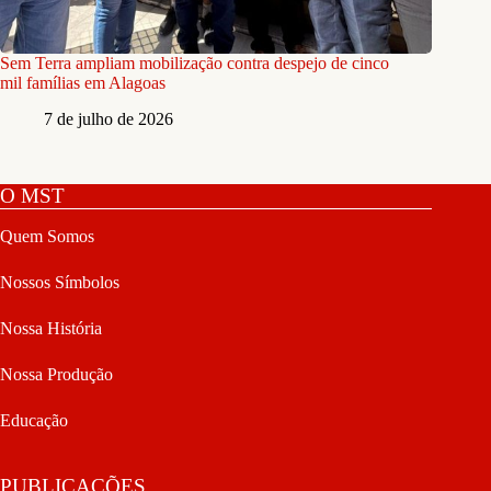
Sem Terra ampliam mobilização contra despejo de cinco
mil famílias em Alagoas
7 de julho de 2026
O MST
Quem Somos
Nossos Símbolos
Nossa História
Nossa Produção
Educação
PUBLICAÇÕES