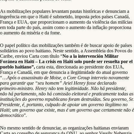
As mobilizações populares levantam pautas históricas e denunciam a
ingerência em que o Haiti é submetido, imposta pelos países Canadá,
França e EUA, que proporcionam o aumento da violência das milícias
em toda parte do país, assim como o aumento da inflação proporciona
o aumento da miséria e da fome.
O papel político das mobilizações também é de buscar apoio de países
solidários ao povo haitiano. Neste sentido, a Assembleia dos Povos do
Caribe, enviou Carta com título “
No a la intervención Militar
Foránea en Haití – La crisis en Haití solo puede ser resuelta por el
pueblo haitiano”,
carta esta, direcionada ao presidente dos EUA,
França e Canadá, em que denuncia a ilegitimidade do atual governo
“…
Após o assassinato de Moise, o Core Group interveio novamente
para garantir que “seu homem” Ariel Henry fosse declarado
primeiro-ministro. Henry não tem legitimidade. Não há presidente,
não há parlamento, não há comissão eleitoral e praticamente todas as
instituições do governo republicano foram destruídas. Seu governo, Sr.
Presidente, é, portanto, culpado de apoiar um governo ilegítimo no
Haiti; um governo que existe, mas é um governo que certamente não é
democrático
”
.
No mesmo sentido de denunciar, as organizações haitianas enviaram
Carta ao conselho de segurança da ONU, ao senhor Vassily Nebenzia.