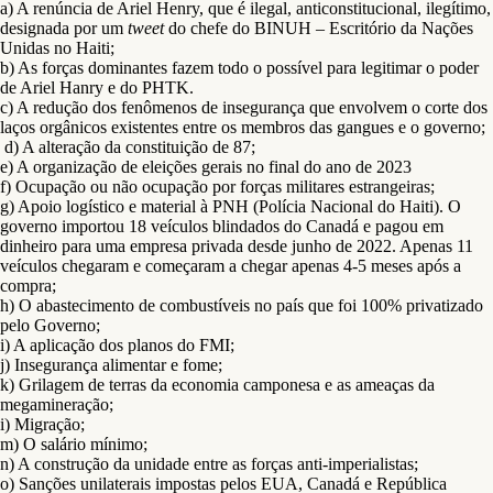
a) A renúncia de Ariel Henry, que é ilegal, anticonstitucional, ilegítimo,
designada por um
tweet
do chefe do BINUH – Escritório da Nações
Unidas no Haiti;
b) As forças dominantes fazem todo o possível para legitimar o poder
de Ariel Hanry e do PHTK.
c) A redução dos fenômenos de insegurança que envolvem o corte dos
laços orgânicos existentes entre os membros das gangues e o governo;
d) A alteração da constituição de 87;
e) A organização de eleições gerais no final do ano de 2023
f) Ocupação ou não ocupação por forças militares estrangeiras;
g) Apoio logístico e material à PNH (Polícia Nacional do Haiti). O
governo importou 18 veículos blindados do Canadá e pagou em
dinheiro para uma empresa privada desde junho de 2022. Apenas 11
veículos chegaram e começaram a chegar apenas 4-5 meses após a
compra;
h) O abastecimento de combustíveis no país que foi 100% privatizado
pelo Governo;
i) A aplicação dos planos do FMI;
j) Insegurança alimentar e fome;
k) Grilagem de terras da economia camponesa e as ameaças da
megamineração;
i) Migração;
m) O salário mínimo;
n) A construção da unidade entre as forças anti-imperialistas;
o) Sanções unilaterais impostas pelos EUA, Canadá e República