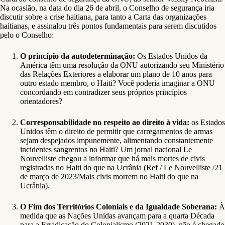
Na ocasião, na data do dia 26 de abril, o Conselho de segurança iria
discutir sobre a crise haitiana, para tanto a Carta das organizações
haitianas, e assinalou três pontos fundamentais para serem discutidos
pelo o Conselho:
O princípio da autodeterminação:
Os Estados Unidos da
América têm uma resolução da ONU autorizando seu Ministério
das Relações Exteriores a elaborar um plano de 10 anos para
outro estado membro, o Haiti? Você poderia imaginar a ONU
concordando em contradizer seus próprios princípios
orientadores?
Corresponsabilidade no respeito ao direito à vida:
os Estados
Unidos têm o direito de permitir que carregamentos de armas
sejam despejados impunemente, alimentando constantemente
incidentes sangrentos no Haiti? Um jornal nacional Le
Nouvelliste chegou a informar que há mais mortes de civis
registradas no Haiti do que na Ucrânia (Ref / Le Nouvelliste /21
de março de 2023/Mais civis morrem no Haiti do que na
Ucrânia).
O Fim dos Territórios Coloniais e da Igualdade Soberana:
À
medida que as Nações Unidas avançam para a quarta Década
para a Erradicação do Colonialismo (2021-2030), não é chegado