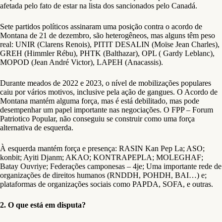
afetada pelo fato de estar na lista dos sancionados pelo Canadá.
Sete partidos políticos assinaram uma posição contra o acordo de
Montana de 21 de dezembro, são heterogêneos, mas alguns têm peso
real: UNIR (Clarens Renois), PITIT DESALIN (Moïse Jean Charles),
GREH (Himmler Rébu), PHTK (Balthazar), OPL ( Gardy Leblanc),
MOPOD (Jean André Victor), LAPEH (Anacassis).
Durante meados de 2022 e 2023, o nível de mobilizações populares
caiu por vários motivos, inclusive pela ação de gangues. O Acordo de
Montana mantém alguma força, mas é está debilitado, mas pode
desempenhar um papel importante nas negociações. O FPP – Forum
Patriotico Popular, não conseguiu se construir como uma força
alternativa de esquerda.
À esquerda mantém força e presença: RASIN Kan Pep La; ASO;
konbit; Ayiti Djanm; AKAO; KONTRAPEPLA; MOLEGHAF;
Batay Ouvriye; Federações camponesas – 4je; Uma importante rede de
organizações de direitos humanos (RNDDH, POHDH, BAI…) e;
plataformas de organizações sociais como PAPDA, SOFA, e outras.
2. O que está em disputa?