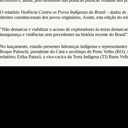
territórios e, ainda, pelo desmonte das políticas públicas voltadas aos p
O relatório
Violência Contra os Povos Indígenas do Brasil – dados de
direitos constitucionais dos povos originários. Assim, esta edição do re
“Não demarcar e viabilizar o acesso de exploradores às terras demarcada
insegurança e violências sem precedentes na história recente do Brasi
No lançamento, estarão presentes lideranças indígenas e representan
Roque Paloschi, presidente do Cimi e arcebispo de Porto Velho (RO); 
relatório; Erilsa Pataxó, a vice-cacica da Terra Indígena (TI) Barra