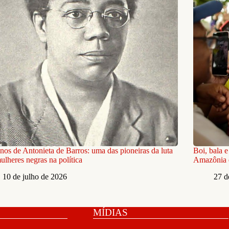
nos de Antonieta de Barros: uma das pioneiras da luta
Boi, bala 
ulheres negras na política
Amazônia 
10 de julho de 2026
27 d
MÍDIAS