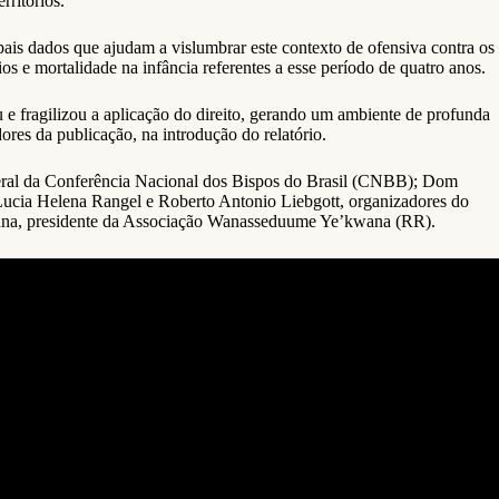
rritórios.
pais dados que ajudam a vislumbrar este contexto de ofensiva contra os
ios e mortalidade na infância referentes a esse período de quatro anos.
ou e fragilizou a aplicação do direito, gerando um ambiente de profunda
res da publicação, na introdução do relatório.
geral da Conferência Nacional dos Bispos do Brasil (CNBB); Dom
 Lucia Helena Rangel e Roberto Antonio Liebgott, organizadores do
’kwana, presidente da Associação Wanasseduume Ye’kwana (RR).