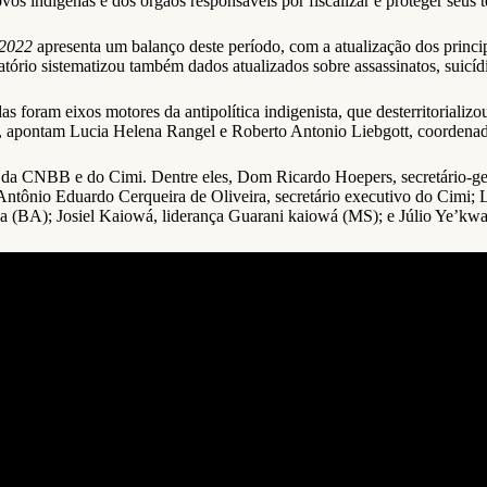
ovos indígenas e dos órgãos responsáveis por fiscalizar e proteger seus te
 2022
apresenta um balanço deste período, com a atualização dos princi
latório sistematizou também dados atualizados sobre assassinatos, suicíd
s foram eixos motores da antipolítica indigenista, que desterritorializ
l”, apontam Lucia Helena Rangel e Roberto Antonio Liebgott, coordenado
tes da CNBB e do Cimi. Dentre eles, Dom Ricardo Hoepers, secretário-
Antônio Eduardo Cerqueira de Oliveira, secretário executivo do Cimi;
 Velha (BA); Josiel Kaiowá, liderança Guarani kaiowá (MS); e Júlio Ye