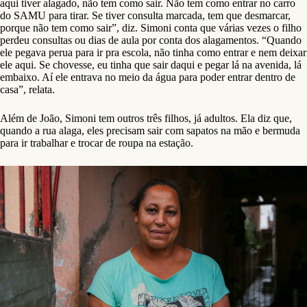
Bruna Costa observa a formação da chuva na região. Foto: José
Cícero/ Agência Pública
Segundo Gisele, territórios negros costumam ser relegados pelo poder
público para tomar ações. “O que motiva a tomada de decisão nem
sempre é a vida das pessoas, mas a [pessoa] atingida. Às vezes, o que
motiva é o impacto econômico, é o impacto na vida de pessoas que
não estão acostumadas a sofrer impacto negativo de nenhum tipo.
Normalmente, essas pessoas são a população negra, que é a última a
ser atendida. São os territórios onde vive essa população. Todos eles
passam por uma normalização do problema”, diz.
“Tá insustentável morar nesse pedacinho”
Apesar de estar próximo ao Rio Tietê e à região do Jardim Pantanal,
bairro que sofre com enchentes históricas, a situação dos moradores no
Jardim São Martinho não está ligada ao transbordamento do rio e sim à
falta de infraestrutura para escoamento nas ruas.
Julião Dourado, conhecido como Seu Julião, tem 73 anos e diz ser um
dos primeiros moradores da região. Ele conta que, já naquela época,