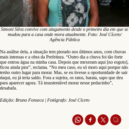
percebeu o desnível das ruas e pensou em maneiras de não ter prejuízo
na sua casa. A saída foi construir por conta própria uma elevação, para
tentar impedir que a água entrasse durante os alagamentos. “Quando
eu fiz essa casa, falaram que eu estava louco, porque o baldrame estava
alto. Se [não]tivesse feito isso, teria perdido tudo”, diz. Ele ainda conta
que, até um tempo atrás, a água chegava a invadir a loja da família, que
fica em uma das entradas da casa.