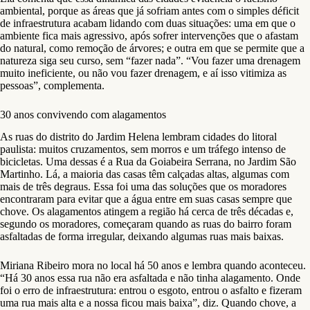
ambiental, porque as áreas que já sofriam antes com o simples déficit
de infraestrutura acabam lidando com duas situações: uma em que o
ambiente fica mais agressivo, após sofrer intervenções que o afastam
do natural, como remoção de árvores; e outra em que se permite que a
natureza siga seu curso, sem “fazer nada”. “Vou fazer uma drenagem
muito ineficiente, ou não vou fazer drenagem, e aí isso vitimiza as
pessoas”, complementa.
30 anos convivendo com alagamentos
As ruas do distrito do Jardim Helena lembram cidades do litoral
paulista: muitos cruzamentos, sem morros e um tráfego intenso de
bicicletas. Uma dessas é a Rua da Goiabeira Serrana, no Jardim São
Martinho. Lá, a maioria das casas têm calçadas altas, algumas com
mais de três degraus. Essa foi uma das soluções que os moradores
encontraram para evitar que a água entre em suas casas sempre que
chove. Os alagamentos atingem a região há cerca de três décadas e,
segundo os moradores, começaram quando as ruas do bairro foram
asfaltadas de forma irregular, deixando algumas ruas mais baixas.
Miriana Ribeiro mora no local há 50 anos e lembra quando aconteceu.
“Há 30 anos essa rua não era asfaltada e não tinha alagamento. Onde
foi o erro de infraestrutura: entrou o esgoto, entrou o asfalto e fizeram
uma rua mais alta e a nossa ficou mais baixa”, diz. Quando chove, a