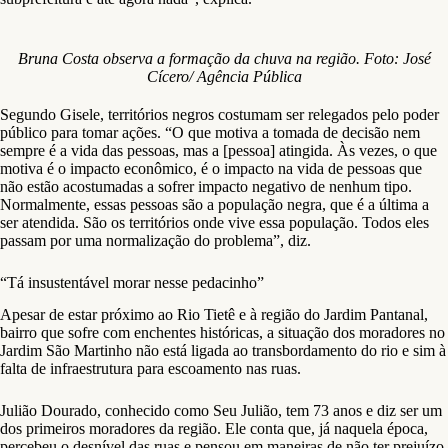
Bruna Costa, líder comunitária do Jardim Helena, Zona Leste de São
Paulo. Foto: José Cícero/ Agência Pública
A Pública procurou a Prefeitura de São Paulo no dia 9 de fevereiro e
perguntou sobre um possível prazo para o estudo ser feito, além de
questionar se o órgão planeja resolver os problemas das áreas mais
atingidas, em especial os distritos da Zona Leste. A Prefeitura pediu
mais prazo para a resposta, que ainda não foi respondida até o
momento da publicação.
Bruna conta como o asfalto irregular das ruas faz com que a água fique