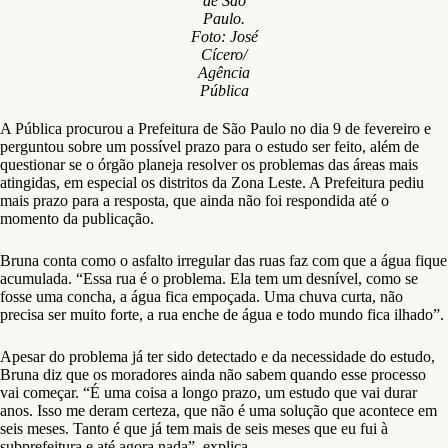
Bruna Costa, 24 anos, bacharel em Direito e líder comunitária, mora na
região desde que nasceu. Junto com Miriana e outros vizinhos, ela
procura alternativas para resolver a situação. Há dois anos ela começou
a dialogar com a subprefeitura da região, protocolar ofícios e fazer
abaixo assinados para que ações fossem tomadas.
Mesmo com a organização coletiva, os moradores continuam sem
saber quando o problema vai ser resolvido. “A resposta é sempre
evasiva ou transfere a responsabilidade para outros órgãos, da Sabesp
para a Prefeitura. A resposta que tivemos foi que precisa de um estudo
de macrodrenagem para saber o que precisa ser feito para o problema
não voltar. Mas não tem uma resposta efetiva de data, como vai
acontecer e quem é o responsável”, diz Bruna.