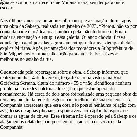
água se acumula na rua em que Miriana mora, sem ter para onde
escoar.
Nos últimos anos, os moradores afirmam que a situação piorou após
uma obra da Sabesp, realizada em janeiro de 2023. “Piorou, não só por
conta da parte climática, mas também pela mão do homem. Foram
mudar a encanação e entupiu essa galeria. Quando chovia, ficava
aquela água aqui por dias, agora que entupiu, fica mais tempo ainda”,
explica Miriana. Após reclamações dos moradores a Subprefeitura de
São Miguel enviou uma solicitação para que a Sabesp fizesse
melhorias no asfalto da rua.
Questionada pela reportagem sobre a obra, a Sabesp informou que
realizou no dia 14 de fevereiro, terça-feira, uma vistoria na Rua
Goiabeira Serrana, altura do número 455 e “não identificou nenhum
problema nas redes coletoras de esgoto, que estão operando
normalmente. Há cerca de dois anos foi realizada uma pequena obra de
remanejamento da rede de esgoto para melhoria de sua eficiência. A
Companhia acrescenta que essa obra não possui nenhuma relação com
as galerias de águas pluviais, responsáveis por captar, transportar e
drenar as águas de chuva. Esse sistema não é operado pela Sabesp e os
alagamentos relatados não possuem relação com os serviços da
Companhia”.