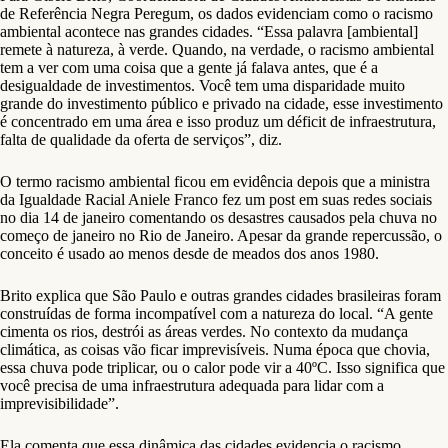
de Referência Negra Peregum, os dados evidenciam como o racismo
ambiental acontece nas grandes cidades. “Essa palavra [ambiental]
remete à natureza, à verde. Quando, na verdade, o racismo ambiental
tem a ver com uma coisa que a gente já falava antes, que é a
desigualdade de investimentos. Você tem uma disparidade muito
grande do investimento público e privado na cidade, esse investimento
é concentrado em uma área e isso produz um déficit de infraestrutura,
falta de qualidade da oferta de serviços”, diz.
O termo racismo ambiental ficou em evidência depois que a ministra
da Igualdade Racial Aniele Franco fez um post em suas redes sociais
no dia 14 de janeiro comentando os desastres causados pela chuva no
começo de janeiro no Rio de Janeiro. Apesar da grande repercussão, o
conceito é usado ao menos desde de meados dos anos 1980.
Brito explica que São Paulo e outras grandes cidades brasileiras foram
construídas de forma incompatível com a natureza do local. “A gente
cimenta os rios, destrói as áreas verdes. No contexto da mudança
climática, as coisas vão ficar imprevisíveis. Numa época que chovia,
essa chuva pode triplicar, ou o calor pode vir a 40ºC. Isso significa que
você precisa de uma infraestrutura adequada para lidar com a
imprevisibilidade”.
Ela comenta que essa dinâmica das cidades evidencia o racismo