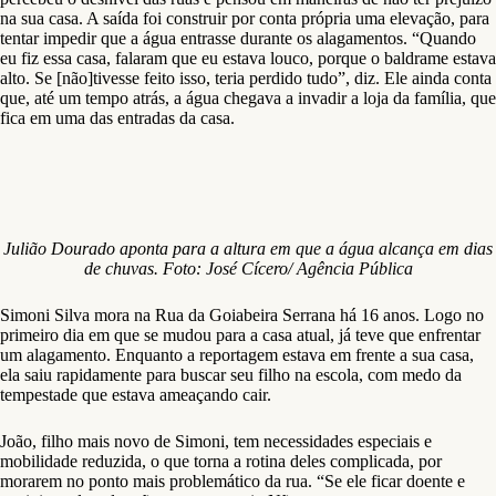
acumulada. “Essa rua é o problema. Ela tem um desnível, como se
fosse uma concha, a água fica empoçada. Uma chuva curta, não
precisa ser muito forte, a rua enche de água e todo mundo fica ilhado”.
Apesar do problema já ter sido detectado e da necessidade do estudo,
Bruna diz que os moradores ainda não sabem quando esse processo
vai começar. “É uma coisa a longo prazo, um estudo que vai durar
anos. Isso me deram certeza, que não é uma solução que acontece em
seis meses. Tanto é que já tem mais de seis meses que eu fui à
subprefeitura e até agora nada”, explica.