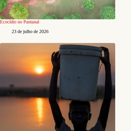
um alagamento. Enquanto a reportagem estava em frente a sua casa,
ela saiu rapidamente para buscar seu filho na escola, com medo da
tempestade que estava ameaçando cair.
João, filho mais novo de Simoni, tem necessidades especiais e
mobilidade reduzida, o que torna a rotina deles complicada, por
morarem no ponto mais problemático da rua. “Se ele ficar doente e
aqui tiver alagado, não tem como sair. Não tem como entrar no carro
do SAMU para tirar. Se tiver consulta marcada, tem que desmarcar,
porque não tem como sair”, diz. Simoni conta que várias vezes o filho
perdeu consultas ou dias de aula por conta dos alagamentos. “Quando
ele pegava perua para ir pra escola, não tinha como entrar e nem deixar
ele aqui. Se chovesse, eu tinha que sair daqui e pegar lá na avenida, lá
embaixo. Aí ele entrava no meio da água para poder entrar dentro de
casa”, relata.
Além de João, Simoni tem outros três filhos, já adultos. Ela diz que,
quando a rua alaga, eles precisam sair com sapatos na mão e bermuda
para ir trabalhar e trocar de roupa na estação.