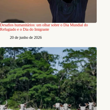
Simoni Silva convive com alagamento desde o primeiro dia em que se
mudou para a casa onde mora atualmente. Foto: José Cícero/
Agência Pública
Na análise dela, a situação tem piorado nos últimos anos, com chuvas
mais intensas e a obra da Prefeitura. “Outro dia a chuva foi tão forte
que entrou água na minha casa. Depois que mexeram aqui [no esgoto],
ficou ainda pior”, reclama. “No meu caso, eu só moro aqui porque não
tenho outro lugar para morar. Mas, se eu tivesse a oportunidade de sair
daqui, eu já teria saído. Fora a sujeira, os ratos, barata, sapo que deu
para aparecer agora. Tá insustentável morar nesse pedacinho”,
desabafa.