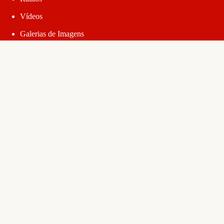
Como a agropecuária devasta as áreas de floresta e de
comunidades tradicionais no Brasil?
17 de junho de 2026
O MST
Quem Somos