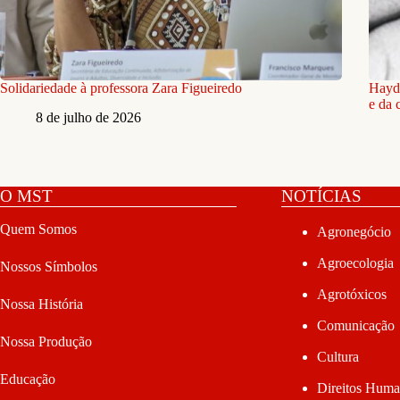
Solidariedade à professora Zara Figueiredo
Hayde
e da 
8 de julho de 2026
O MST
NOTÍCIAS
Quem Somos
Agronegócio
Agroecologia
Nossos Símbolos
Agrotóxicos
Nossa História
Comunicação
Nossa Produção
Cultura
Educação
Direitos Hum