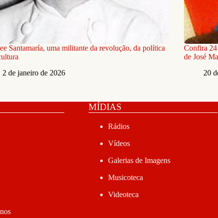
e Santamaría, uma militante da revolução, da política
Confira 24
cultura
de José Ma
2 de janeiro de 2026
20 d
MÍDIAS
Rádios
Vídeos
Galerias de Imagens
Musicoteca
Videoteca
anos