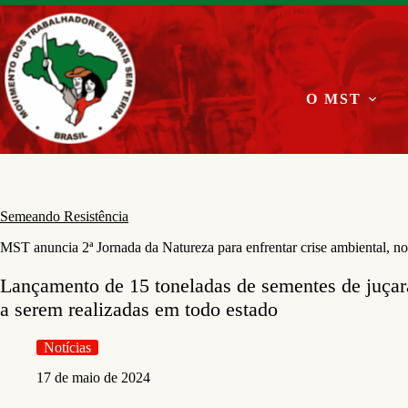
Pular
para
o
conteúdo
O MST
Semeando Resistência
MST anuncia 2ª Jornada da Natureza para enfrentar crise ambiental, n
Lançamento de 15 toneladas de sementes de juçara
a serem realizadas em todo estado
Notícias
17 de maio de 2024