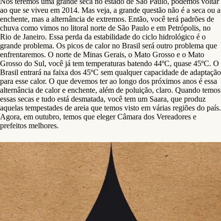
Nós teremos uma grande seca no estado de São Paulo, podemos voltar
ao que se viveu em 2014. Mas veja, a grande questão não é a seca ou a
enchente, mas a alternância de extremos. Então, você terá padrões de
chuva como vimos no litoral norte de São Paulo e em Petrópolis, no
Rio de Janeiro. Essa perda da estabilidade do ciclo hidrológico é o
grande problema. Os picos de calor no Brasil será outro problema que
enfrentaremos. O norte de Minas Gerais, o Mato Grosso e o Mato
Grosso do Sul, você já tem temperaturas batendo 44ºC, quase 45ºC. O
Brasil entrará na faixa dos 45ºC sem qualquer capacidade de adaptação
para esse calor. O que devemos ter ao longo dos próximos anos é essa
alternância de calor e enchente, além de poluição, claro. Quando temos
essas secas e tudo está desmatada, você tem um Saara, que produz
aquelas tempestades de areia que temos visto em várias regiões do país.
Agora, em outubro, temos que eleger Câmara dos Vereadores e
prefeitos melhores.