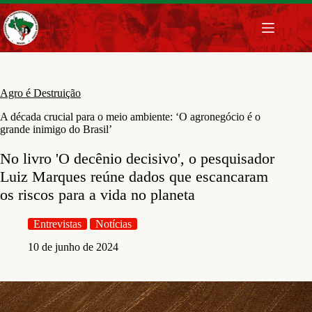
Pular
para
o
conteúdo
Agro é Destruição
A década crucial para o meio ambiente: ‘O agronegócio é o
grande inimigo do Brasil’
No livro 'O decênio decisivo', o pesquisador
Luiz Marques reúne dados que escancaram
os riscos para a vida no planeta
Entrevistas
Notícias
10 de junho de 2024