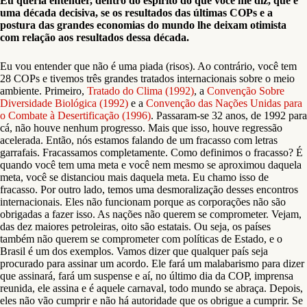
Eu queria entender, dentro do espírito do que você me diz, que é
uma década decisiva, se os resultados das últimas COPs e a
postura das grandes economias do mundo lhe deixam otimista
com relação aos resultados dessa década.
Eu vou entender que não é uma piada (risos). Ao contrário, você tem
28 COPs e tivemos três grandes tratados internacionais sobre o meio
ambiente. Primeiro,
Tratado do Clima (1992)
, a
Convenção Sobre
Diversidade Biológica (1992)
e a
Convenção das Nações Unidas para
o Combate à Desertificação (1996)
. Passaram-se 32 anos, de 1992 para
cá, não houve nenhum progresso. Mais que isso, houve regressão
acelerada. Então, nós estamos falando de um fracasso com letras
garrafais. Fracassamos completamente. Como definimos o fracasso? É
quando você tem uma meta e você nem mesmo se aproximou daquela
meta, você se distanciou mais daquela meta. Eu chamo isso de
fracasso. Por outro lado, temos uma desmoralização desses encontros
internacionais. Eles não funcionam porque as corporações não são
obrigadas a fazer isso. As nações não querem se comprometer. Vejam,
das dez maiores petroleiras, oito são estatais. Ou seja, os países
também não querem se comprometer com políticas de Estado, e o
Brasil é um dos exemplos. Vamos dizer que qualquer país seja
procurado para assinar um acordo. Ele fará um malabarismo para dizer
que assinará, fará um suspense e aí, no último dia da COP, imprensa
reunida, ele assina e é aquele carnaval, todo mundo se abraça. Depois,
eles não vão cumprir e não há autoridade que os obrigue a cumprir. Se