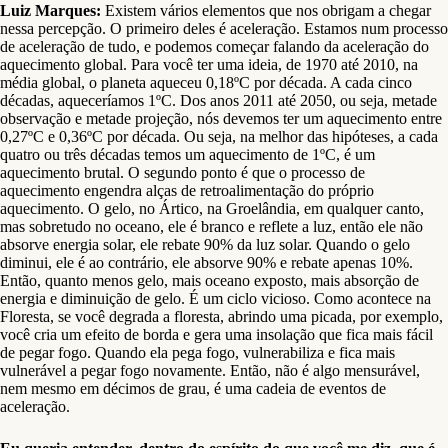
Luiz Marques:
Existem vários elementos que nos obrigam a chegar
nessa percepção. O primeiro deles é aceleração. Estamos num processo
de aceleração de tudo, e podemos começar falando da aceleração do
aquecimento global. Para você ter uma ideia, de 1970 até 2010, na
média global, o planeta aqueceu 0,18ºC por década. A cada cinco
décadas, aqueceríamos 1ºC. Dos anos 2011 até 2050, ou seja, metade
observação e metade projeção, nós devemos ter um aquecimento entre
0,27ºC e 0,36ºC por década. Ou seja, na melhor das hipóteses, a cada
quatro ou três décadas temos um aquecimento de 1ºC, é um
aquecimento brutal. O segundo ponto é que o processo de
aquecimento engendra alças de retroalimentação do próprio
aquecimento. O gelo, no Ártico, na Groelândia, em qualquer canto,
mas sobretudo no oceano, ele é branco e reflete a luz, então ele não
absorve energia solar, ele rebate 90% da luz solar. Quando o gelo
diminui, ele é ao contrário, ele absorve 90% e rebate apenas 10%.
Então, quanto menos gelo, mais oceano exposto, mais absorção de
energia e diminuição de gelo. É um ciclo vicioso. Como acontece na
Floresta, se você degrada a floresta, abrindo uma picada, por exemplo,
você cria um efeito de borda e gera uma insolação que fica mais fácil
de pegar fogo. Quando ela pega fogo, vulnerabiliza e fica mais
vulnerável a pegar fogo novamente. Então, não é algo mensurável,
nem mesmo em décimos de grau, é uma cadeia de eventos de
aceleração.