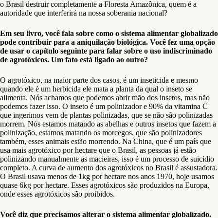
o Brasil destruir completamente a Floresta Amazônica, quem é a
autoridade que interferirá na nossa soberania nacional?
Em seu livro, você fala sobre como o sistema alimentar globalizado
pode contribuir para a aniquilação biológica. Você fez uma opção
de usar o capítulo seguinte para falar sobre o uso indiscriminado
de agrotóxicos. Um fato está ligado ao outro?
O agrotóxico, na maior parte dos casos, é um inseticida e mesmo
quando ele é um herbicida ele mata a planta da qual o inseto se
alimenta. Nós achamos que podemos abrir mão dos insetos, mas não
podemos fazer isso. O inseto é um polinizador e 90% da vitamina C
que ingerimos vem de plantas polinizadas, que se não são polinizadas
morrem. Nós estamos matando as abelhas e outros insetos que fazem a
polinização, estamos matando os morcegos, que são polinizadores
também, esses animais estão morrendo. Na China, que é um país que
usa mais agrotóxico por hectare que o Brasil, as pessoas já estão
polinizando manualmente as macieiras, isso é um processo de suicídio
completo. A curva de aumento dos agrotóxicos no Brasil é assustadora.
O Brasil usava menos de 1kg por hectare nos anos 1970, hoje usamos
quase 6kg por hectare. Esses agrotóxicos são produzidos na Europa,
onde esses agrotóxicos são proibidos.
Você diz que precisamos alterar o sistema alimentar globalizado.