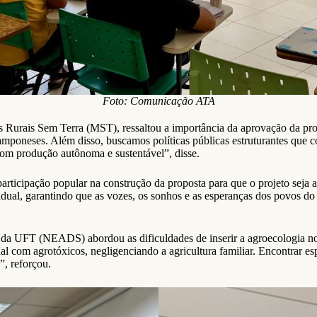
Foto: Comunicação ATA
 Rurais Sem Terra (MST), ressaltou a importância da aprovação da p
amponeses. Além disso, buscamos políticas públicas estruturantes que co
com produção autônoma e sustentável”, disse.
rticipação popular na construção da proposta para que o projeto seja 
ual, garantindo que as vozes, os sonhos e as esperanças dos povos do 
da UFT (NEADS) abordou as dificuldades de inserir a agroecologia no e
nal com agrotóxicos, negligenciando a agricultura familiar. Encontrar e
”, reforçou.