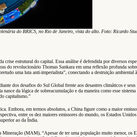
plenária do BRICS, no Rio de Janeiro, vista do alto. Foto: Ricardo Stu
 da crise estrutural do capital. Essa análise é defendida por diversos e
vras do revolucionário Thomas Sankara em uma reflexão profunda sobre 
 sobretudo uma luta anti-imperialista”, conectando a destruição ambienta
 diante dos desafios do Sul Global frente aos desastres climáticos e seu
 Ela nasce da lógica de sobreacumulação e da maneira como esse sistema 
do capitalismo.”
ca. Embora, em termos absolutos, a China figure como a maior emissor
rspectiva, entre os dez maiores emissores do mundo, os Estados Unidos
uperior ao da Índia.
a Mineração (MAM), “Apesar de ter uma população muito menor, os EU