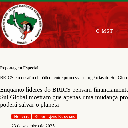
Pular
para
o
conteúdo
O MST
Reportagem Especial
BRICS e o desafio climático: entre promessas e urgências do Sul Glob
Enquanto líderes do BRICS pensam financiamento 
Sul Global mostram que apenas uma mudança pr
poderá salvar o planeta
Notícias
Reportagens Especiais
23 de setembro de 2025