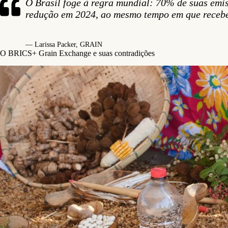
O Brasil foge à regra mundial: 70% de suas emi
redução em 2024, ao mesmo tempo em que receb
— Larissa Packer, GRAIN
O BRICS+ Grain Exchange e suas contradições