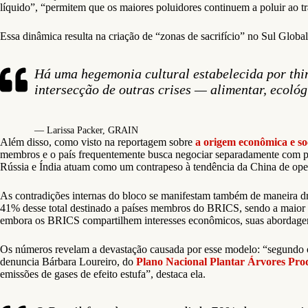
líquido”, “permitem que os maiores poluidores continuem a poluir ao tr
Essa dinâmica resulta na criação de “zonas de sacrifício” no Sul Glob
Há uma hegemonia cultural estabelecida por thin
intersecção de outras crises — alimentar, ecol
— Larissa Packer, GRAIN
Além disso, como visto na reportagem sobre
a origem econômica e so
membros e o país frequentemente busca negociar separadamente com po
Rússia e Índia atuam como um contrapeso à tendência da China de ope
As contradições internas do bloco se manifestam também de maneira d
41% desse total destinado a países membros do BRICS, sendo a maior pa
embora os BRICS compartilhem interesses econômicos, suas abordagens
Os números revelam a devastação causada por esse modelo: “segundo
denuncia Bárbara Loureiro, do
Plano Nacional Plantar Árvores Pro
emissões de gases de efeito estufa”, destaca ela.