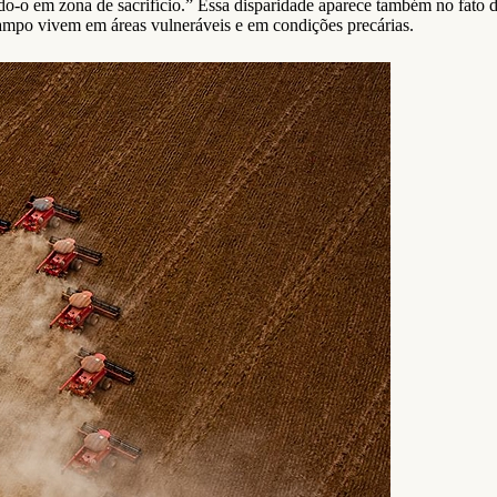
do-o em zona de sacrifício.” Essa disparidade aparece também no fato d
ampo vivem em áreas vulneráveis e em condições precárias.