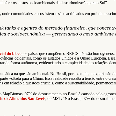
ansferir os custos socioambientais da descarbonização para o Sul”.
al, onde comunidades e ecossistemas são sacrificados em prol do cresci
k tanks e agentes do mercado financeiro, que concentra
ógica e socioeconômica — gerenciando o meio ambiente 
cial do bloco
, os países que compõem o BRICS não são homogêneos, um
tências ocidentais, como os Estados Unidos e a União Europeia. Essa 
rar de forma autônoma, evidenciando a complexidade das relações dent
ramática na questão ambiental. No Brasil, por exemplo, a exportação 
rte voltada para a China. Essa realidade ressalta a tensão entre o cr
 em relação a questões cruciais, como a sustentabilidade, permanece
 o MapBiomas, 97% do desmatamento no Brasil é causado pelo agroneg
duzir Alimentos Saudáveis
, do MST: “No Brasil, 97% do desmatamen