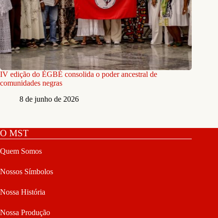
IV edição do ÈGBÉ consolida o poder ancestral de
comunidades negras
8 de junho de 2026
O MST
Quem Somos
Nossos Símbolos
Nossa História
Nossa Produção