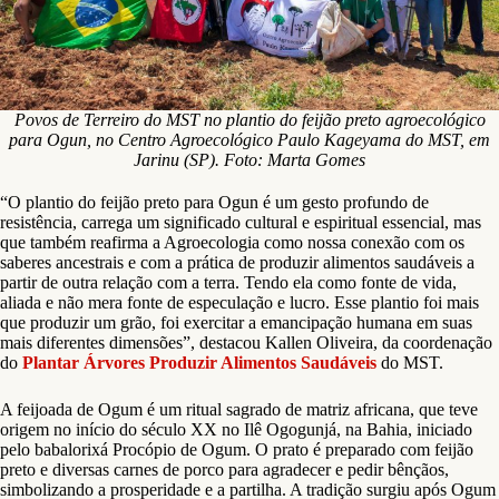
Povos de Terreiro do MST no plantio do feijão preto agroecológico
para Ogun, no Centro Agroecológico Paulo Kageyama do MST, em
Jarinu (SP). Foto: Marta Gomes
“O plantio do feijão preto para Ogun é um gesto profundo de
resistência, carrega um significado cultural e espiritual essencial, mas
que também reafirma a Agroecologia como nossa conexão com os
saberes ancestrais e com a prática de produzir alimentos saudáveis a
partir de outra relação com a terra. Tendo ela como fonte de vida,
aliada e não mera fonte de especulação e lucro. Esse plantio foi mais
que produzir um grão, foi exercitar a emancipação humana em suas
mais diferentes dimensões”, destacou Kallen Oliveira, da coordenação
do
Plantar Árvores Produzir Alimentos Saudáveis
do MST.
A feijoada de Ogum é um ritual sagrado de matriz africana, que teve
origem no início do século XX no Ilê Ogogunjá, na Bahia, iniciado
pelo babalorixá Procópio de Ogum. O prato é preparado com feijão
preto e diversas carnes de porco para agradecer e pedir bênçãos,
simbolizando a prosperidade e a partilha. A tradição surgiu após Ogum