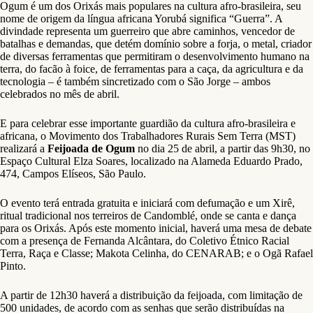
Ogum é um dos Orixás mais populares na cultura afro-brasileira, seu
nome de origem da língua africana Yorubá significa “Guerra”. A
divindade representa um guerreiro que abre caminhos, vencedor de
batalhas e demandas, que detém domínio sobre a forja, o metal, criador
de diversas ferramentas que permitiram o desenvolvimento humano na
terra, do facão à foice, de ferramentas para a caça, da agricultura e da
tecnologia – é também sincretizado com o São Jorge – ambos
celebrados no mês de abril.
E para celebrar esse importante guardião da cultura afro-brasileira e
africana, o Movimento dos Trabalhadores Rurais Sem Terra (MST)
realizará a
Feijoada de Ogum
no dia 25 de abril, a partir das 9h30, no
Espaço Cultural Elza Soares, localizado na Alameda Eduardo Prado,
474, Campos Elíseos, São Paulo.
O evento terá entrada gratuita e iniciará com defumação e um Xirê,
ritual tradicional nos terreiros de Candomblé, onde se canta e dança
para os Orixás. Após este momento inicial, haverá uma mesa de debate
com a presença de Fernanda Alcântara, do Coletivo Étnico Racial
Terra, Raça e Classe; Makota Celinha, do CENARAB; e o Ogã Rafael
Pinto.
A partir de 12h30 haverá a distribuição da feijoada, com limitação de
500 unidades, de acordo com as senhas que serão distribuídas na