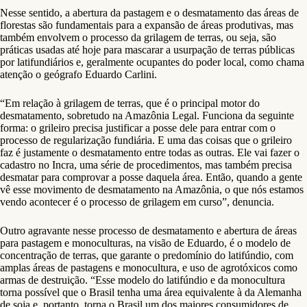
Nesse sentido, a abertura da pastagem e o desmatamento das áreas de
florestas são fundamentais para a expansão de áreas produtivas, mas
também envolvem o processo da grilagem de terras, ou seja, são
práticas usadas até hoje para mascarar a usurpação de terras públicas
por latifundiários e, geralmente ocupantes do poder local, como chama
atenção o geógrafo Eduardo Carlini.
“Em relação à grilagem de terras, que é o principal motor do
desmatamento, sobretudo na Amazônia Legal. Funciona da seguinte
forma: o grileiro precisa justificar a posse dele para entrar com o
processo de regularização fundiária. E uma das coisas que o grileiro
faz é justamente o desmatamento entre todas as outras. Ele vai fazer o
cadastro no Incra, uma série de procedimentos, mas também precisa
desmatar para comprovar a posse daquela área. Então, quando a gente
vê esse movimento de desmatamento na Amazônia, o que nós estamos
vendo acontecer é o processo de grilagem em curso”, denuncia.
Outro agravante nesse processo de desmatamento e abertura de áreas
para pastagem e monoculturas, na visão de Eduardo, é o modelo de
concentração de terras, que garante o predomínio do latifúndio, com
amplas áreas de pastagens e monocultura, e uso de agrotóxicos como
armas de destruição. “Esse modelo do latifúndio e da monocultura
torna possível que o Brasil tenha uma área equivalente à da Alemanha
de soja e, portanto, torna o Brasil um dos maiores consumidores de