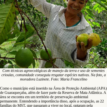
Com técnicas agroecológicas de manejo da terra e uso de sementes
crioulas, comunidade conseguiu resgatar espécies nativas. Na foto, a
moradora Luzinete. Foto: Maria Francelino
Como o município está inserido na Área de Proteção Ambiental (APA)
de Guaraqueçaba, além de fazer parte da Reserva de Mata Atlântica. A
área se encontra em um território de preservação ambiental
permanente. Entendendo a importância disso, após a ocupação, as 22
famílias do MST, que passaram a viver no local, optaram pela