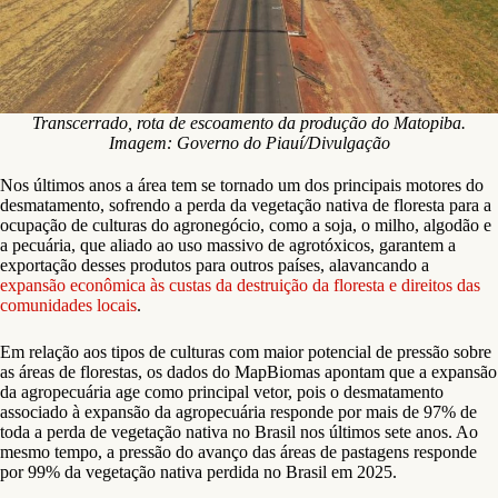
Transcerrado, rota de escoamento da produção do Matopiba.
Imagem: Governo do Piauí/Divulgação
Nos últimos anos a área tem se tornado um dos principais motores do
desmatamento, sofrendo a perda da vegetação nativa de floresta para a
ocupação de culturas do agronegócio, como a soja, o milho, algodão e
a pecuária, que aliado ao uso massivo de agrotóxicos, garantem a
exportação desses produtos para outros países, alavancando a
expansão econômica às custas da destruição da floresta e direitos das
comunidades locais
.
Em relação aos tipos de culturas com maior potencial de pressão sobre
as áreas de florestas, os dados do MapBiomas apontam que a expansão
da agropecuária age como principal vetor, pois o desmatamento
associado à expansão da agropecuária responde por mais de 97% de
toda a perda de vegetação nativa no Brasil nos últimos sete anos. Ao
mesmo tempo, a pressão do avanço das áreas de pastagens responde
por 99% da vegetação nativa perdida no Brasil em 2025.