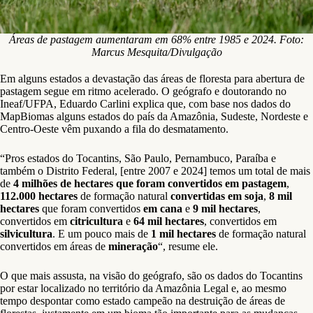
Áreas de pastagem aumentaram em 68% entre 1985 e 2024. Foto:
Marcus Mesquita/Divulgação
Em alguns estados a devastação das áreas de floresta para abertura de
pastagem segue em ritmo acelerado. O geógrafo e doutorando no
Ineaf/UFPA, Eduardo Carlini explica que, com base nos dados do
MapBiomas alguns estados do país da Amazônia, Sudeste, Nordeste e
Centro-Oeste vêm puxando a fila do desmatamento.
“Pros estados do Tocantins, São Paulo, Pernambuco, Paraíba e
também o Distrito Federal, [entre 2007 e 2024] temos um total de mais
de
4 milhões de hectares que foram convertidos em pastagem
,
112.000 hectares
de formação natural
convertidas em soja
,
8 mil
hectares
que foram convertidos
em cana
e
9 mil hectares
,
convertidos em
citricultura
e
64 mil hectares
, convertidos em
silvicultura
. E um pouco mais de
1 mil hectares
de formação natural
convertidos em áreas de
mineração
“, resume ele.
O que mais assusta, na visão do geógrafo, são os dados do Tocantins
por estar localizado no território da Amazônia Legal e, ao mesmo
tempo despontar como estado campeão na destruição de áreas de