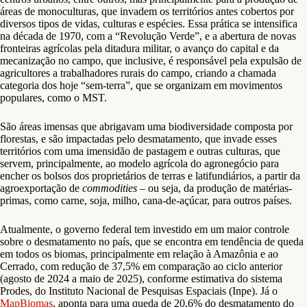
áreas de monoculturas, que invadem os territórios antes cobertos por
diversos tipos de vidas, culturas e espécies. Essa prática se intensifica
na década de 1970, com a “Revolução Verde”, e a abertura de novas
fronteiras agrícolas pela ditadura militar, o avanço do capital e da
mecanização no campo, que inclusive, é responsável pela expulsão de
agricultores a trabalhadores rurais do campo, criando a chamada
categoria dos hoje “sem-terra”, que se organizam em movimentos
populares, como o MST.
São áreas imensas que abrigavam uma biodiversidade composta por
florestas, e são impactadas pelo desmatamento, que invade esses
territórios com uma imensidão de pastagem e outras culturas, que
servem, principalmente, ao modelo agrícola do agronegócio para
encher os bolsos dos proprietários de terras e latifundiários, a partir da
agroexportação de
commodities
– ou seja, da produção de matérias-
primas, como carne, soja, milho, cana-de-açúcar, para outros países.
Atualmente, o governo federal tem investido em um maior controle
sobre o desmatamento no país, que se encontra em tendência de queda
em todos os biomas, principalmente em relação à Amazônia e ao
Cerrado, com redução de 37,5% em comparação ao ciclo anterior
(agosto de 2024 a maio de 2025), conforme estimativa do sistema
Prodes, do Instituto Nacional de Pesquisas Espaciais (Inpe). Já o
MapBiomas
, aponta para uma queda de 20,6% do desmatamento do