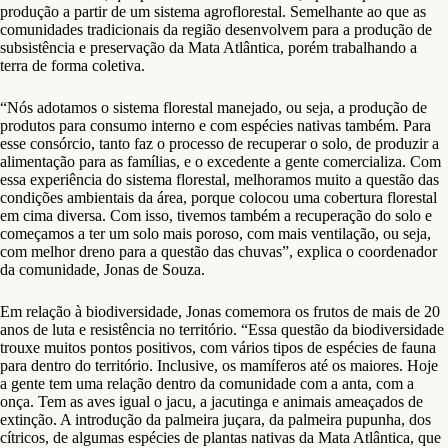
produção a partir de um sistema agroflorestal. Semelhante ao que as
comunidades tradicionais da região desenvolvem para a produção de
subsistência e preservação da Mata Atlântica, porém trabalhando a
terra de forma coletiva.
“Nós adotamos o sistema florestal manejado, ou seja, a produção de
produtos para consumo interno e com espécies nativas também. Para
esse consórcio, tanto faz o processo de recuperar o solo, de produzir a
alimentação para as famílias, e o excedente a gente comercializa. Com
essa experiência do sistema florestal, melhoramos muito a questão das
condições ambientais da área, porque colocou uma cobertura florestal
em cima diversa. Com isso, tivemos também a recuperação do solo e
começamos a ter um solo mais poroso, com mais ventilação, ou seja,
com melhor dreno para a questão das chuvas”, explica o coordenador
da comunidade, Jonas de Souza.
Em relação à biodiversidade, Jonas comemora os frutos de mais de 20
anos de luta e resistência no território. “Essa questão da biodiversidade
trouxe muitos pontos positivos, com vários tipos de espécies de fauna
para dentro do território. Inclusive, os mamíferos até os maiores. Hoje
a gente tem uma relação dentro da comunidade com a anta, com a
onça. Tem as aves igual o jacu, a jacutinga e animais ameaçados de
extinção. A introdução da palmeira juçara, da palmeira pupunha, dos
cítricos, de algumas espécies de plantas nativas da Mata Atlântica, que