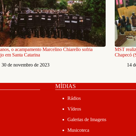
anos, o acampamento Marcelino Chiarello sofria
MST realiz
jo em Santa Catarina
Chapecó (
30 de novembro de 2023
14 d
MÍDIAS
Rádios
Vídeos
Galerias de Imagens
Musicoteca