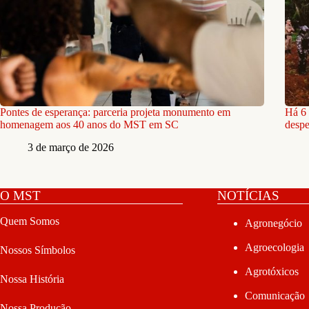
Pontes de esperança: parceria projeta monumento em
Há 6 
homenagem aos 40 anos do MST em SC
despe
3 de março de 2026
O MST
NOTÍCIAS
Quem Somos
Agronegócio
Agroecologia
Nossos Símbolos
Agrotóxicos
Nossa História
Comunicação
Nossa Produção