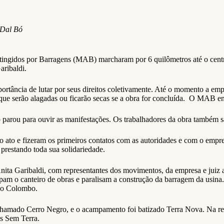
 Dal Bó
tingidos por Barragens (MAB) marcharam por 6 quilômetros até o centro
aribaldi.
ortância de lutar por seus direitos coletivamente. Até o momento a emp
s que serão alagadas ou ficarão secas se a obra for concluída. O MAB 
ção parou para ouvir as manifestações. Os trabalhadores da obra também
o ato e fizeram os primeiros contatos com as autoridades e com o empr
restando toda sua solidariedade.
Anita Garibaldi, com representantes dos movimentos, da empresa e juiz 
am o canteiro de obras e paralisam a construção da barragem da usina.
ndo Colombo.
hamado Cerro Negro, e o acampamento foi batizado Terra Nova. Na regi
os Sem Terra.