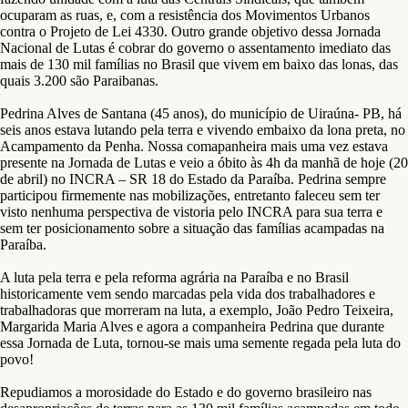
ocuparam as ruas, e, com a resistência dos Movimentos Urbanos
contra o Projeto de Lei 4330. Outro grande objetivo dessa Jornada
Nacional de Lutas é cobrar do governo o assentamento imediato das
mais de 130 mil famílias no Brasil que vivem em baixo das lonas, das
quais 3.200 são Paraibanas.
Pedrina Alves de Santana (45 anos), do município de Uiraúna- PB, há
seis anos estava lutando pela terra e vivendo embaixo da lona preta, no
Acampamento da Penha. Nossa comapanheira mais uma vez estava
presente na Jornada de Lutas e veio a óbito às 4h da manhã de hoje (20
de abril) no INCRA – SR 18 do Estado da Paraíba. Pedrina sempre
participou firmemente nas mobilizações, entretanto faleceu sem ter
visto nenhuma perspectiva de vistoria pelo INCRA para sua terra e
sem ter posicionamento sobre a situação das famílias acampadas na
Paraíba.
A luta pela terra e pela reforma agrária na Paraíba e no Brasil
historicamente vem sendo marcadas pela vida dos trabalhadores e
trabalhadoras que morreram na luta, a exemplo, João Pedro Teixeira,
Margarida Maria Alves e agora a companheira Pedrina que durante
essa Jornada de Luta, tornou-se mais uma semente regada pela luta do
povo!
Repudiamos a morosidade do Estado e do governo brasileiro nas