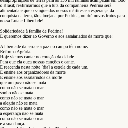
desapropriações de terras para as 130 mil famílias acampadas em todo
o Brasil; reafirmarmos que a luta da companheira Pedrina será
alimentada e que o sangue dos nossos mártires e a esperança da
conquista da terra, tão almejada por Pedrina, nutrirá novos frutos para
nossa Luta e Liberdade!
Solidariedade à família de Pedrina!
E queremos dizer ao Governo e aos assalariados da morte que:
A liberdade da terra e a paz no campo têm nome:
Reforma Agrária.
Hoje viemos cantar no coração da cidade.
Para que ela ouça nossas canções e cante.
E reacenda nesta noite [dia] a estrela de cada um.
E ensine aos organizadores da morte
E ensine aos assalariados da morte
que um povo não se mata
como não se mata o mar
sonho não se mata
como não se mata o mar
a alegria não se mata
como não se mata o mar
a esperança não se mata
como não se mata o mar
e a sua dança.