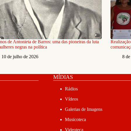
nos de Antonieta de Barros: uma das pioneiras da luta
Realização
ulheres negras na política
comunicaç
10 de julho de 2026
8 de
MÍDIAS
Rádios
Vídeos
Galerias de Imagens
Musicoteca
Videoteca