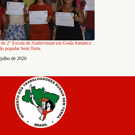
 de 2° Escola de Audiovisual em Goiás fortalece
ão popular Sem Terra
 julho de 2026