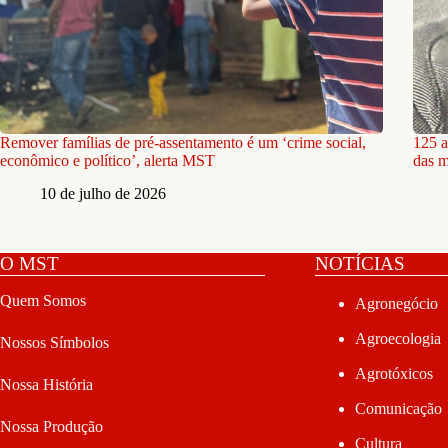
Remover famílias de pré-assentamento é um ‘crime social,
125 a
econômico e político’, alerta MST
das m
10 de julho de 2026
O MST
NOTÍCIAS
Quem Somos
Agronegócio
Agroecologia
Nossos Símbolos
Agrotóxicos
Nossa História
Comunicação
Nossa Produção
Cultura