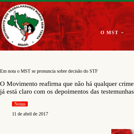
Pular
para
o
conteúdo
O MST
Em nota o MST se pronuncia sobre decisão do STF
O Movimento reafirma que não há qualquer crime
já está claro com os depoimentos das testemunhas
Notas
11 de abril de 2017