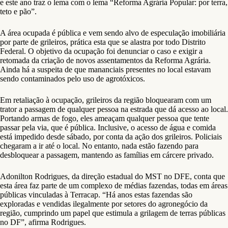
e este ano traz o lema com o lema “Reforma Agrária Popular: por terra,
teto e pão”.
A área ocupada é pública e vem sendo alvo de especulação imobiliária
por parte de grileiros, prática esta que se alastra por todo Distrito
Federal. O objetivo da ocupação foi denunciar o caso e exigir a
retomada da criação de novos assentamentos da Reforma Agrária.
Ainda há a suspeita de que mananciais presentes no local estavam
sendo contaminados pelo uso de agrotóxicos.
Em retaliação à ocupação, grileiros da região bloquearam com um
trator a passagem de qualquer pessoa na estrada que dá acesso ao local.
Portando armas de fogo, eles ameaçam qualquer pessoa que tente
passar pela via, que é pública. Inclusive, o acesso de água e comida
está impedido desde sábado, por conta da ação dos grileiros. Policiais
chegaram a ir até o local. No entanto, nada estão fazendo para
desbloquear a passagem, mantendo as famílias em cárcere privado.
Adonilton Rodrigues, da direção estadual do MST no DFE, conta que
esta área faz parte de um complexo de médias fazendas, todas em áreas
públicas vinculadas à Terracap. “Há anos estas fazendas são
exploradas e vendidas ilegalmente por setores do agronegócio da
região, cumprindo um papel que estimula a grilagem de terras públicas
no DF”, afirma Rodrigues.