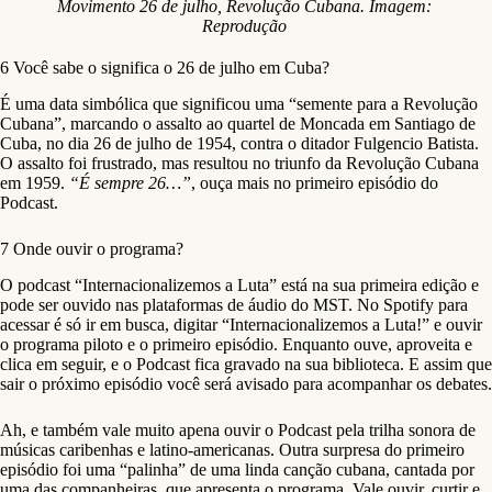
Movimento 26 de julho, Revolução Cubana. Imagem:
Reprodução
6 Você sabe o significa o 26 de julho em Cuba?
É uma data simbólica que significou uma “semente para a Revolução
Cubana”, marcando o assalto ao quartel de Moncada em Santiago de
Cuba, no dia 26 de julho de 1954, contra o ditador Fulgencio Batista.
O assalto foi frustrado, mas resultou no triunfo da Revolução Cubana
em 1959.
“É sempre 26…”
, ouça mais no primeiro episódio do
Podcast.
7 Onde ouvir o programa?
O podcast “Internacionalizemos a Luta” está na sua primeira edição e
pode ser ouvido nas plataformas de áudio do MST. No Spotify para
acessar é só ir em busca, digitar “Internacionalizemos a Luta!” e ouvir
o programa piloto e o primeiro episódio. Enquanto ouve, aproveita e
clica em seguir, e o Podcast fica gravado na sua biblioteca. E assim que
sair o próximo episódio você será avisado para acompanhar os debates.
Ah, e também vale muito apena ouvir o Podcast pela trilha sonora de
músicas caribenhas e latino-americanas. Outra surpresa do primeiro
episódio foi uma “palinha” de uma linda canção cubana, cantada por
uma das companheiras, que apresenta o programa. Vale ouvir, curtir e