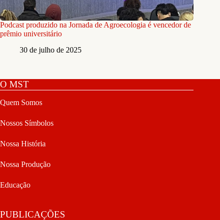
Podcast produzido na Jornada de Agroecologia é vencedor de
prêmio universitário
30 de julho de 2025
O MST
Quem Somos
Nossos Símbolos
Nossa História
Nossa Produção
Educação
PUBLICAÇÕES