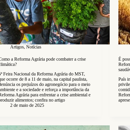
Artigos
,
Notícias
Como a Reforma Agrária pode combater a crise
É poss
climática?
Refor
saudá
5ª Feira Nacional da Reforma Agrária do MST,
que ocorre de 8 a 11 de maio, na capital paulista,
País i
denúncia os prejuízos do agronegócio para o meio
privil
ambiente e a sociedade e reforça a importância da
comida
Reforma Agrária para enfrentar a crise ambiental e
Refor
produzir alimentos; confira no artigo
apres
2 de maio de 2025