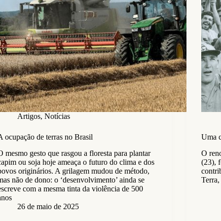
Artigos
,
Notícias
A ocupação de terras no Brasil
Uma ca
O mesmo gesto que rasgou a floresta para plantar
O reno
capim ou soja hoje ameaça o futuro do clima e dos
(23), 
povos originários. A grilagem mudou de método,
contr
mas não de dono: o ‘desenvolvimento’ ainda se
Terra,
escreve com a mesma tinta da violência de 500
anos
26 de maio de 2025