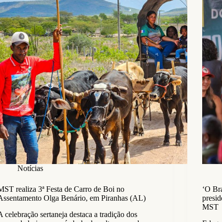
Notícias
MST realiza 3ª Festa de Carro de Boi no
‘O Bra
Assentamento Olga Benário, em Piranhas (AL)
presid
MST
A celebração sertaneja destaca a tradição dos