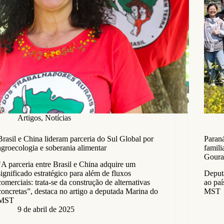
Artigos
,
Notícias
Brasil e China lideram parceria do Sul Global por
Paran
agroecologia e soberania alimentar
famili
Gour
"A parceria entre Brasil e China adquire um
significado estratégico para além de fluxos
Deput
comerciais: trata-se da construção de alternativas
ao paí
concretas”, destaca no artigo a deputada Marina do
MST
MST
9 de abril de 2025