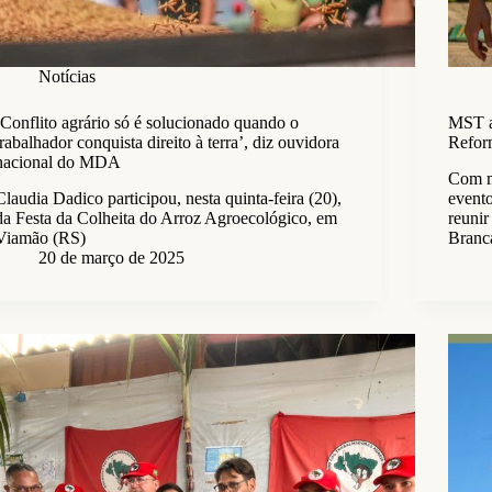
Notícias
‘Conflito agrário só é solucionado quando o
MST a
trabalhador conquista direito à terra’, diz ouvidora
Refor
nacional do MDA
Com m
Claudia Dadico participou, nesta quinta-feira (20),
evento
da Festa da Colheita do Arroz Agroecológico, em
reunir
Viamão (RS)
Branca
20 de março de 2025