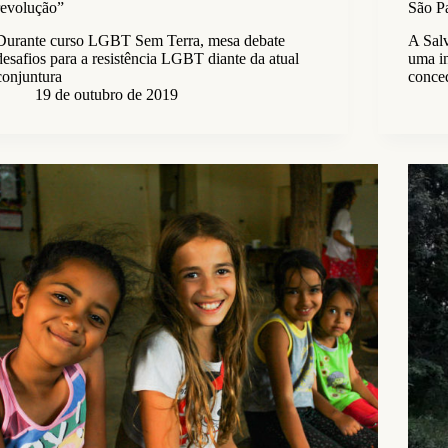
revolução”
São P
Durante curso LGBT Sem Terra, mesa debate
A Salv
desafios para a resistência LGBT diante da atual
uma in
conjuntura
conced
19 de outubro de 2019