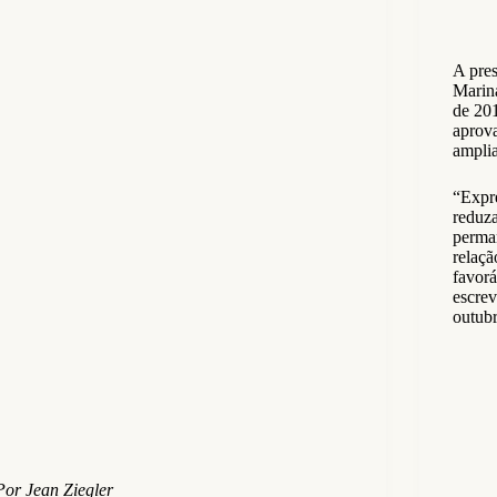
A pre
Marina
de 20
aprova
ampli
“Expr
reduza
perma
]
relaçã
favorá
escrev
outubr
Por Jean Ziegler