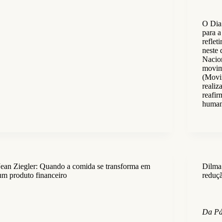
O Dia
para a
reflet
neste
Nacion
movim
(Movi
realiz
reafir
human
Jean Ziegler: Quando a comida se transforma em
Dilma
um produto financeiro
reduç
Da Pá