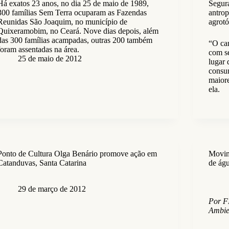
Há exatos 23 anos, no dia 25 de maio de 1989,
Segura
300 famílias Sem Terra ocuparam as Fazendas
antrop
Reunidas São Joaquim, no município de
agrotó
Quixeramobim, no Ceará. Nove dias depois, além
das 300 famílias acampadas, outras 200 também
“O cam
foram assentadas na área.
com s
25 de maio de 2012
lugar 
consu
maiore
ela.
Ponto de Cultura Olga Benário promove ação em
Movime
Catanduvas, Santa Catarina
de ág
29 de março de 2012
Por F
Ambie