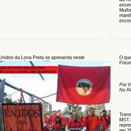
encer
Mulhe
manif
encon
Unidos da Lona Preta se apresenta neste
O que
sábado em Cajamar (SP)
Fóru
Por V
No Re
Trans
MST, 
repre
em 26