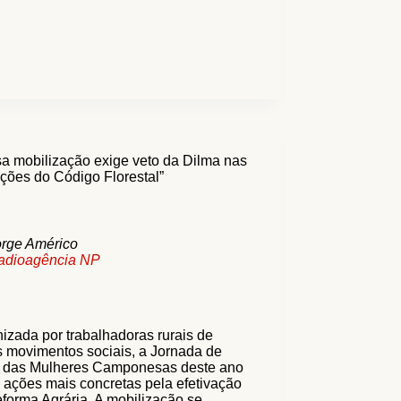
a mobilização exige veto da Dilma nas
ações do Código Florestal”
orge Américo
adioagência NP
izada por trabalhadoras rurais de
s movimentos sociais, a Jornada de
s das Mulheres Camponesas deste ano
 ações mais concretas pela efetivação
forma Agrária. A mobilização se