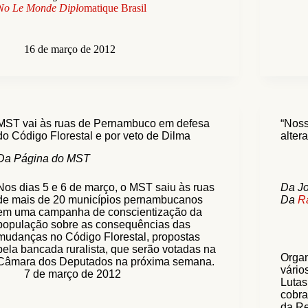
No Le Monde Diplo
matique Brasil
16 de março de 2012
MST vai às ruas de Pernambuco em defesa
“Noss
do Código Florestal e por veto de Dilma
alter
Da Página do MST
Nos dias 5 e 6 de março, o MST saiu às ruas
Da J
de mais de 20 municípios pernambucanos
Da
R
em uma campanha de conscientização da
população sobre as consequências das
mudanças no Código Florestal, propostas
pela bancada ruralista, que serão votadas na
Organ
Câmara dos Deputados na próxima semana.
vário
7 de março de 2012
Luta
cobra
da Re